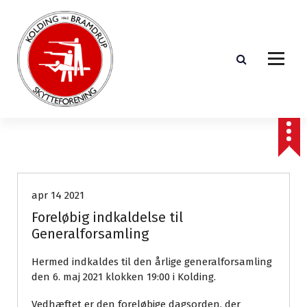
V
i
d
e
r
e
t
i
l
i
formanden
nyheder
n
d
h
apr 14 2021
o
Foreløbig indkaldelse til
l
Generalforsamling
d
Hermed indkaldes til den årlige generalforsamling
den 6. maj 2021 klokken 19:00 i Kolding.
Vedhæftet er den foreløbige dagsorden, der