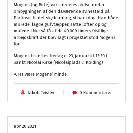
Mogens (og Birte) var særdeles aktive under
ombygningen af den daværende svinestald på
Platinvej til det skydeanlæg, vi har i dag. Han både
murede, lagde gulvtæpper, satte lofter op og
malede. Ikke så få af de 40.000 timers frivillige
arbejdskraft der blev lagt i projektet stod Mogens
for.
Mogens bisættes fredag d. 23, januar kl 13:30 i
Sankt Nicolai Kirke (Nicolaiplads 3, Kolding)
Æret være Mogens’ minde.
Jakob Teislev
0 Kommentarer
Ikke-kategoriseret
nyheder
apr 20 2021